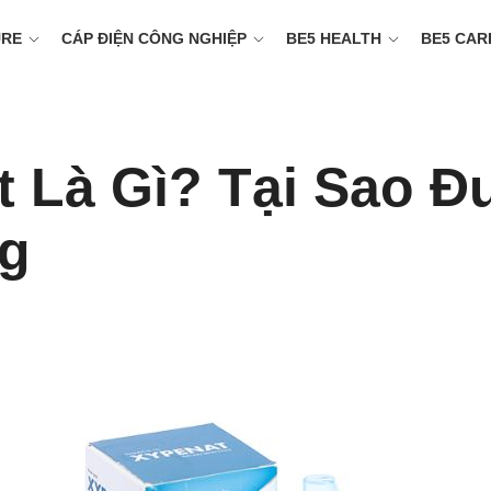
URE
CÁP ĐIỆN CÔNG NGHIỆP
BE5 HEALTH
BE5 CAR
t Là Gì? Tại Sao 
ng