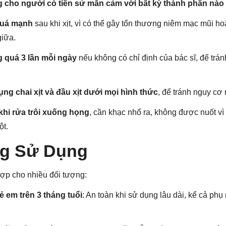
cho người có tiền sử mẫn cảm với bất kỳ thành phần nào
quá mạnh
sau khi xịt, vì có thể gây tổn thương niêm mạc mũi h
giữa.
 quá 3 lần mỗi ngày
nếu không có chỉ định của bác sĩ, để trá
ng chai xịt và đầu xịt dưới mọi hình thức
, để tránh nguy cơ
hi rửa trôi xuống họng
, cần khạc nhổ ra, không được nuốt vì
ột.
g Sử Dụng
hợp cho nhiều đối tượng:
ẻ em trên 3 tháng tuổi
: An toàn khi sử dụng lâu dài, kể cả ph