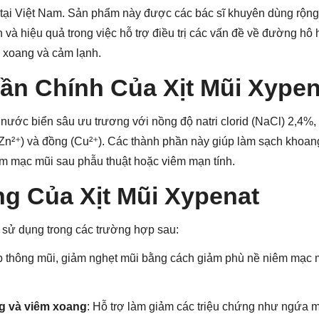
tại Việt Nam. Sản phẩm này được các bác sĩ khuyên dùng rộng
n và hiệu quả trong việc hỗ trợ điều trị các vấn đề về đường hô
m xoang và cảm lạnh.
ần Chính Của Xịt Mũi Xypen
nước biển sâu ưu trương với nồng độ natri clorid (NaCl) 2,4%
Zn²⁺) và đồng (Cu²⁺). Các thành phần này giúp làm sạch khoan
êm mạc mũi sau phẫu thuật hoặc viêm mạn tính.
g Của Xịt Mũi Xypenat
 sử dụng trong các trường hợp sau:
úp thông mũi, giảm nghẹt mũi bằng cách giảm phù nề niêm mạc
g và viêm xoang
: Hỗ trợ làm giảm các triệu chứng như ngứa mũ