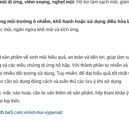
mũi dị ứng, viêm xoang, nghẹt mũi
: Hỗ trợ làm sạch mũi, gi
ng môi trường ô nhiễm, khô hanh hoặc sử dụng điều hòa l
 mũi, ngăn ngừa khô mũi và kích ứng.
t sản phẩm vệ sinh mũi hiệu quả, an toàn và tiện lợi, giúp làm
 và các triệu chứng dị ứng hô hấp. Với thành phần tự nhiên và 
nhiều đối tượng sử dụng. Tuy nhiên, để đạt hiệu quả tốt nhất 
 cần sử dụng đúng cách và tuân thủ các lưu ý khi sử dụng.
ắc mắc nào hoặc cần tư vấn thêm về sản phẩm, hãy tham khảo ý 
ợ kịp thời.
alth.be5.com.vn/xit-mui-xypenat/