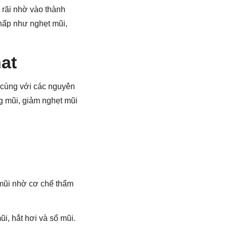
 rãi nhờ vào thành
 hấp như nghẹt mũi,
at
, cùng với các nguyên
g mũi, giảm nghẹt mũi
 mũi nhờ cơ chế thẩm
i, hắt hơi và sổ mũi.