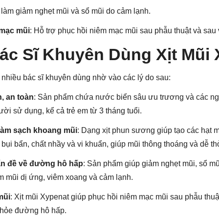
 làm giảm nghẹt mũi và sổ mũi do cảm lạnh.
 mạc mũi
: Hỗ trợ phục hồi niêm mạc mũi sau phẫu thuật và sau 
Bác Sĩ Khuyên Dùng Xịt Mũi
nhiều bác sĩ khuyên dùng nhờ vào các lý do sau:
, an toàn
: Sản phẩm chứa nước biển sâu ưu trương và các ngu
ời sử dụng, kể cả trẻ em từ 3 tháng tuổi.
 làm sạch khoang mũi
: Dạng xịt phun sương giúp tạo các hạt m
bụi bẩn, chất nhầy và vi khuẩn, giúp mũi thông thoáng và dễ th
vấn đề về đường hô hấp
: Sản phẩm giúp giảm nghẹt mũi, sổ mũ
iêm mũi dị ứng, viêm xoang và cảm lạnh.
mũi
: Xịt mũi Xypenat giúp phục hồi niêm mạc mũi sau phẫu thu
c khỏe đường hô hấp.