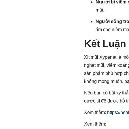
Người bị viêm 
mũi.
Người sống tro
ẩm cho niêm mạc
Kết Luận
Xịt mũi Xypenat là mộ
nghẹt mũi, viêm xoang
sản phẩm phù hợp cho 
không mong muốn, bạn
Nếu bạn có bất kỳ th
dược sĩ để được hỗ tr
Xem thêm:
https://he
Xem thêm: