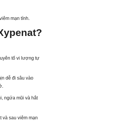
viêm mạn tính.
 Xypenat?
yên tố vi lượng tự
ịn dễ đi sâu vào
ở.
i, ngứa mũi và hắt
ật và sau viêm mạn