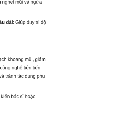
ảm nghẹt mũi và ngứa
âu dài
: Giúp duy trì độ
 sạch khoang mũi, giảm
công nghệ tiên tiến,
và tránh tác dụng phụ
kiến bác sĩ hoặc