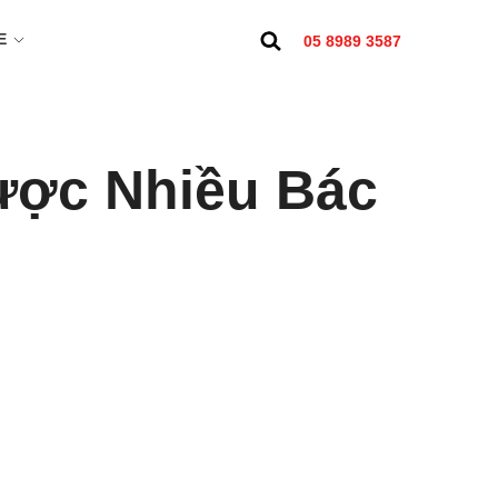
E
05 8989 3587
Được Nhiều Bác