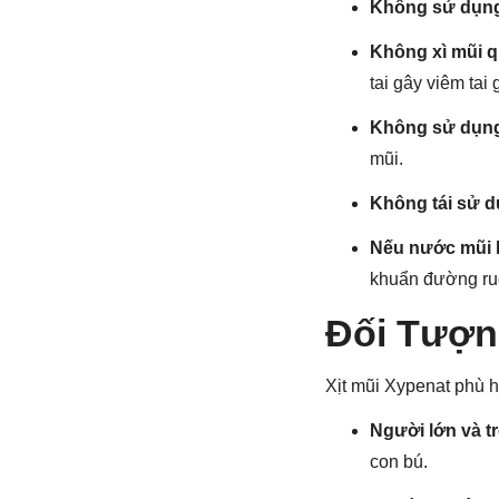
Không sử dụng 
Không xì mũi 
tai gây viêm tai 
Không sử dụng
mũi.
Không tái sử dụ
Nếu nước mũi k
khuẩn đường ru
Đối Tượn
Xịt mũi Xypenat phù 
Người lớn và tr
con bú.