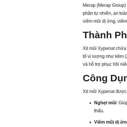
Merap (Merap Group) 
phần tự nhiên, an toà
viêm mũi dị ứng, viê
Thành Ph
Xịt mũi Xypenat chứa 
tố vi lượng như kẽm (
và hỗ trợ phục hồi ni
Công Dụn
Xịt mũi Xypenat được
Nghẹt mũi
: Gi
thấu.
Viêm mũi dị ứn