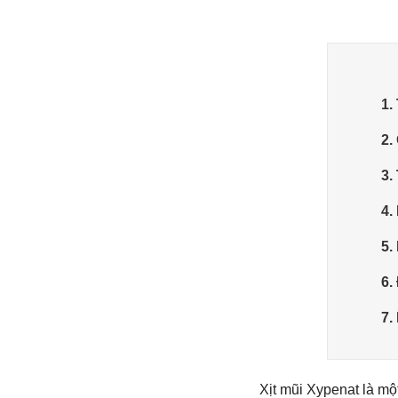
1.
2.
3.
4.
5.
6.
7.
Xịt mũi Xypenat là m