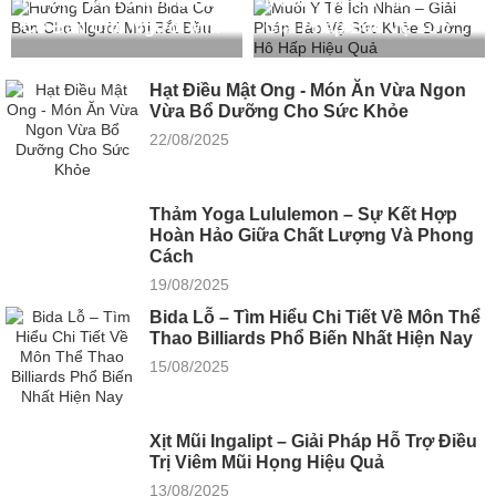
Hướng Dẫn Đánh Bida
Muối Y Tế Ích Nhân –
Năng Và Sự Khác Biệt
loại – cách chọn chuẩn
Cơ Bản Cho Người Mới
Giải Pháp Bảo Vệ Sức
Với Bida Lỗ
kỹ thuật
Bắt Đầu
Khỏe Đường Hô Hấp
Hiệu Quả
Hạt Điều Mật Ong - Món Ăn Vừa Ngon
Vừa Bổ Dưỡng Cho Sức Khỏe
22/08/2025
Thảm Yoga Lululemon – Sự Kết Hợp
Hoàn Hảo Giữa Chất Lượng Và Phong
Cách
19/08/2025
Bida Lỗ – Tìm Hiểu Chi Tiết Về Môn Thể
Thao Billiards Phổ Biến Nhất Hiện Nay
15/08/2025
Xịt Mũi Ingalipt – Giải Pháp Hỗ Trợ Điều
Trị Viêm Mũi Họng Hiệu Quả
13/08/2025