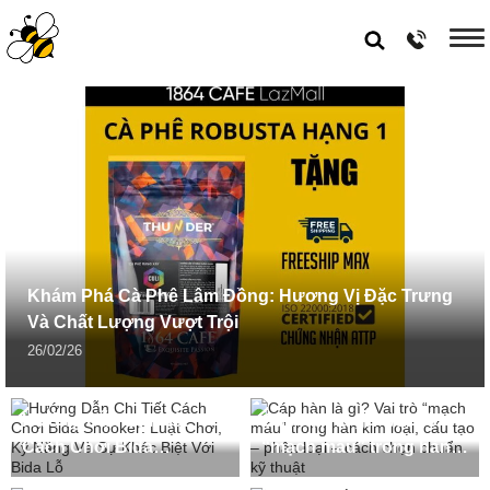
Khám Phá Cà Phê Lâm Đồng: Hương Vị Đặc Trưng
Và Chất Lượng Vượt Trội
26/02/26
Hướng Dẫn Chi Tiết
Cáp hàn là gì? Vai trò
Cách Chơi Bida
“mạch máu” trong hàn
Snooker: Luật Chơi, Kỹ
kim loại, cấu tạo – phân