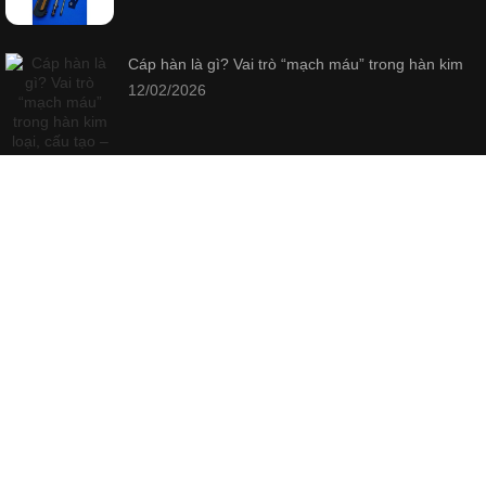
Cáp hàn là gì? Vai trò “mạch máu” trong hàn kim
12/02/2026
Liên hệ hỗ trợ:
support@be5.com.vn
Businessdaily.click - Sở hữu bởi Be5 Digital Marketing
Email: support@be5.com.vn
Hotline: 05 8989 3587
Webiste: www.be5.com.vn