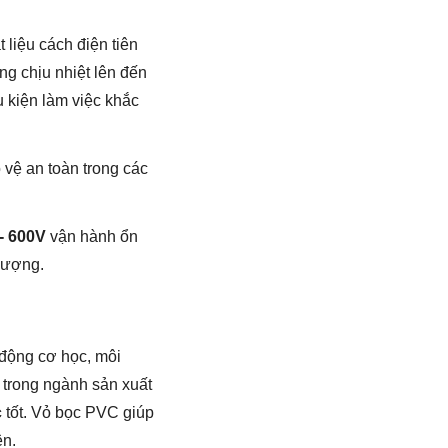
t liệu cách điện tiên
g chịu nhiệt lên đến
u kiện làm việc khắc
 vệ an toàn trong các
- 600V
vận hành ổn
 lượng.
 động cơ học, môi
 trong ngành sản xuất
c
tốt. Vỏ bọc PVC giúp
ện.