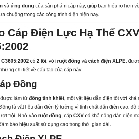
ẩn
và
ứng dụng
của sản phẩm cáp này, giúp bạn hiểu rõ hơn về 
ưa chuộng trong các công trình điện hiện nay.
o Cáp Điện Lực Hạ Thế CXV 
5:2002
S C3605:2002
có
2 lõi
, với
ruột đồng
và
cách điện XLPE
, đượ
những chi tiết về cấu tạo của cáp này:
Cáp Đồng
được làm từ
đồng tinh khiết
, một vật liệu dẫn điện tốt với khả
ồng là vật liệu dẫn điện lý tưởng vì tính chất dẫn điện cao, độ 
ợt trội. Nhờ vào
ruột đồng
, cáp
CXV
có khả năng dẫn điện mạ
 đảm bảo hiệu suất sử dụng cao trong thời gian dài.
ách Điện XLPE