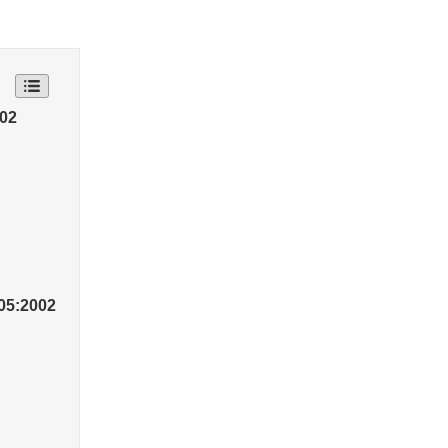
002
605:2002