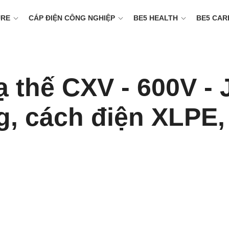
URE
CÁP ĐIỆN CÔNG NGHIỆP
BE5 HEALTH
BE5 CAR
ạ thế CXV - 600V -
ồng, cách điện XLPE