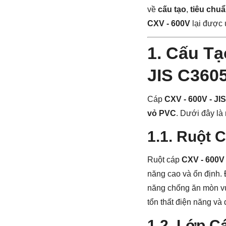
về
cấu tạo
,
tiêu chu
CXV - 600V
lại được 
1. Cấu Tạ
JIS C360
Cáp
CXV - 600V - JI
vỏ PVC
. Dưới đây là 
1.1. Ruột 
Ruột cáp
CXV - 600V
năng cao và ổn định. Đ
năng chống ăn mòn vư
tổn thất điện năng và
1.2. Lớp C