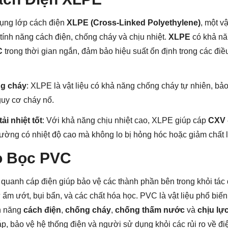
ụng lớp cách điện
XLPE (Cross-Linked Polyethylene)
, một vậ
 tính năng cách điện, chống cháy và chịu nhiệt.
XLPE
có khả năn
C
trong thời gian ngắn, đảm bảo hiệu suất ổn định trong các điề
g cháy
: XLPE là vật liệu có khả năng chống cháy tự nhiên, bảo
guy cơ cháy nổ.
ải nhiệt tốt
: Với khả năng chịu nhiệt cao, XLPE giúp cáp
CXV 
trường có nhiệt độ cao mà không lo bị hỏng hóc hoặc giảm chất
ỏ Bọc PVC
quanh cáp điện giúp bảo vệ các thành phần bên trong khỏi tác
ẩm ướt, bụi bẩn, và các chất hóa học. PVC là vật liệu phổ biến
nh năng
cách điện
,
chống cháy
,
chống thấm nước
và
chịu lự
áp, bảo vệ hệ thống điện và người sử dụng khỏi các rủi ro về đi