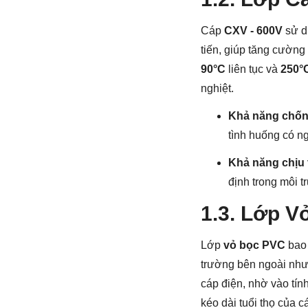
Cáp
CXV - 600V
sử d
tiến, giúp tăng cường
90°C
liên tục và
250°
nghiệt.
Khả năng chốn
tình huống có n
Khả năng chịu t
định trong môi 
1.3. Lớp V
Lớp
vỏ bọc PVC
bao 
trường bên ngoài như 
cáp điện, nhờ vào tí
kéo dài tuổi thọ của c