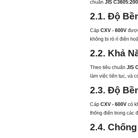
chuẩn
JIS C3605:20
2.1. Độ Bề
Cáp
CXV - 600V
được
không bị rò rỉ điện ho
2.2. Khả N
Theo tiêu chuẩn
JIS 
làm việc liên tục, và 
2.3. Độ Bề
Cáp
CXV - 600V
có kh
thống điện trong các đ
2.4. Chống