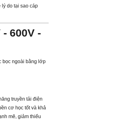
lý do tại sao cáp
- 600V -
c bọc ngoài bằng lớp
 năng truyền tải điện
bền cơ học tốt và khả
nh mẽ, giảm thiểu