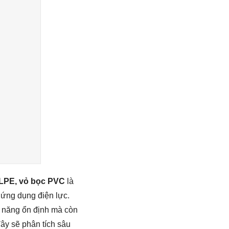
 XLPE, vỏ bọc PVC
là
 ứng dụng điện lực.
ện năng ổn định mà còn
đây sẽ phân tích sâu