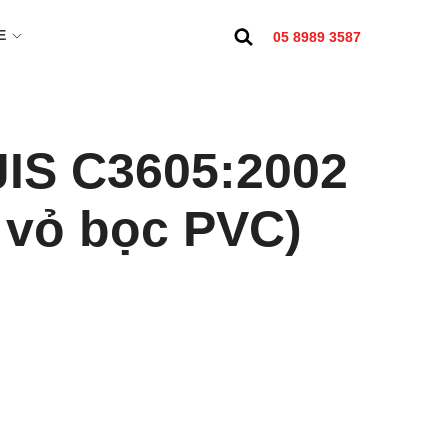
E
05 8989 3587
 JIS C3605:2002
, vỏ bọc PVC)