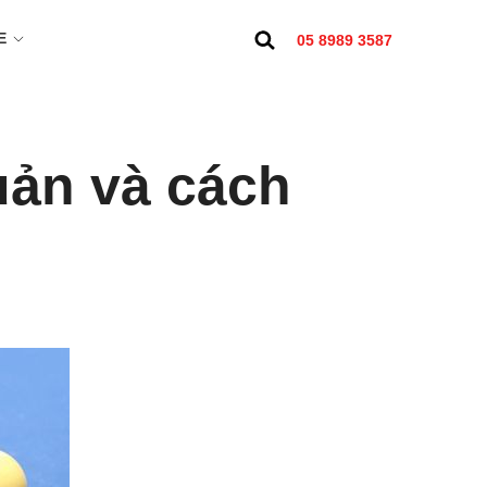
E
05 8989 3587
uản và cách