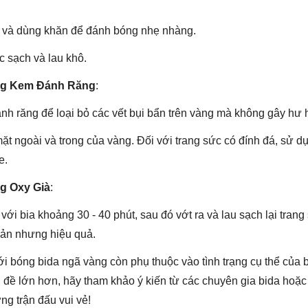
a và dùng khăn để đánh bóng nhẹ nhàng.
c sạch và lau khô.
ng Kem Đánh Răng
:
h răng để loại bỏ các vết bụi bẩn trên vàng mà không gây hư 
mặt ngoài và trong của vàng. Đối với trang sức có đính đá, sử 
e.
g Oxy Già
:
với bia khoảng 30 - 40 phút, sau đó vớt ra và lau sạch lại tra
ản nhưng hiệu quả.
i bóng bida ngã vàng còn phụ thuộc vào tình trạng cụ thể của 
 đề lớn hơn, hãy tham khảo ý kiến từ các chuyên gia bida hoặ
g trận đấu vui vẻ!