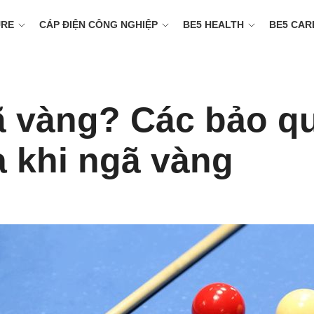
URE
CÁP ĐIỆN CÔNG NGHIỆP
BE5 HEALTH
BE5 CAR
ã vàng? Các bảo q
a khi ngã vàng