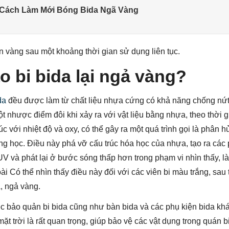
 Cách Làm Mới Bóng Bida Ngã Vàng
 vàng sau một khoảng thời gian sử dụng liên tục.
ao bi bida lại ngả vàng?
da
đều được làm từ chất liệu nhựa cứng có khả năng chống nứt
 nhược điểm đôi khi xảy ra với vật liệu bằng nhựa, theo thời gi
úc với nhiệt độ và oxy, có thể gây ra một quá trình gọi là phân
ng học. Điều này phá vỡ cấu trúc hóa học của nhựa, tạo ra các
V và phát lại ở bước sóng thấp hơn trong phạm vi nhìn thấy, l
i Có thể nhìn thấy điều này đối với các viên bi màu trắng, sau
, ngả vàng.
việc bảo quản bi bida cũng như bàn bida và các phụ kiện bida kh
mặt trời là rất quan trọng, giúp bảo vệ các vật dụng trong quán b