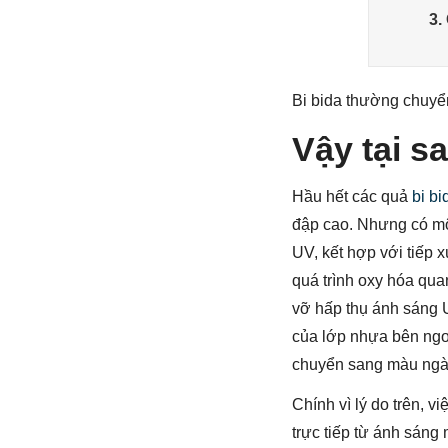
3.
Bi bida thường chuyển
Vậy tại s
Hầu hết các quả
bi bi
đập cao. Nhưng có một
UV, kết hợp với tiếp x
quá trình oxy hóa qua
vỡ hấp thụ ánh sáng U
của lớp nhựa bên ngoà
chuyển sang màu ngà
Chính vì lý do trên, 
trực tiếp từ ánh sáng 