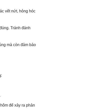
ác vết nứt, hỏng hóc
 đúng. Tránh đánh
chúng mà còn đảm bảo
g:
.
nhôm để xảy ra phản