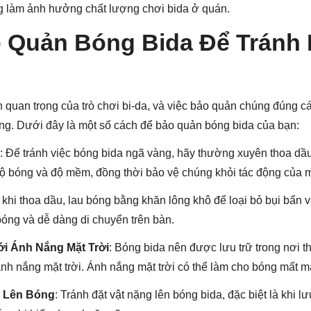
ng làm ảnh hưởng chất lượng chơi bida ở quán.
 Quản Bóng Bida Để Tránh
 quan trọng của trò chơi bi-da, và việc bảo quản chúng đúng cá
ượng. Dưới đây là một số cách để bảo quản bóng bida của bạn:
: Để tránh việc bóng bida ngã vàng, hãy thường xuyên thoa dầ
ộ bóng và độ mềm, đồng thời bảo vệ chúng khỏi tác động của m
 khi thoa dầu, lau bóng bằng khăn lông khô để loại bỏ bụi bẩn 
óng và dễ dàng di chuyển trên bàn.
ới Ánh Nắng Mặt Trời
: Bóng bida nên được lưu trữ trong nơi t
i ánh nắng mặt trời. Ánh nắng mặt trời có thể làm cho bóng mất 
g Lên Bóng
: Tránh đặt vật nặng lên bóng bida, đặc biệt là khi l