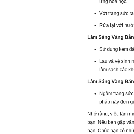
ứng hóa học.
Vớt trang sức r
Rửa lại với nướ
Làm Sáng Vàng Bằ
Sử dụng kem đán
Lau và vệ sinh 
làm sạch các kh
Làm Sáng Vàng Bằn
Ngâm trang sức 
pháp này đơn gi
Nhớ rằng, việc làm mớ
bạn. Nếu bạn gặp vấn
bạn. Chúc bạn có nhữn