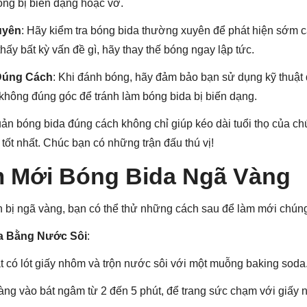
óng bị biến dạng hoặc vỡ.
uyên
: Hãy kiểm tra bóng bida thường xuyên để phát hiện sớm c
hấy bất kỳ vấn đề gì, hãy thay thế bóng ngay lập tức.
Đúng Cách
: Khi đánh bóng, hãy đảm bảo bạn sử dụng kỹ thuật
hông đúng góc để tránh làm bóng bida bị biến dạng.
uản bóng bida đúng cách không chỉ giúp kéo dài tuổi thọ của 
 tốt nhất. Chúc bạn có những trận đấu thú vị!
 Mới Bóng Bida Ngã Vàng
n bị ngã vàng, bạn có thể thử những cách sau để làm mới chún
a Bằng Nước Sôi
:
t có lót giấy nhôm và trộn nước sôi với một muỗng baking soda
àng vào bát ngâm từ 2 đến 5 phút, để trang sức chạm với giấy 