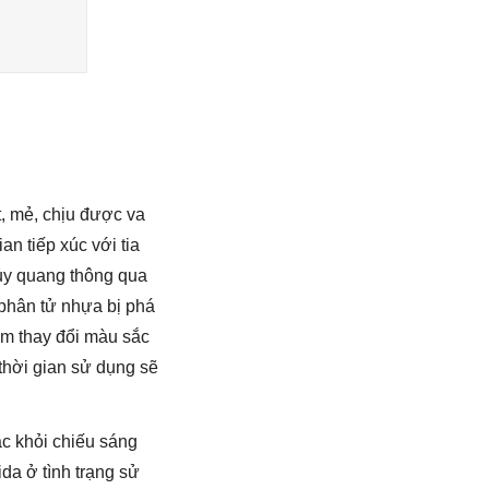
, mẻ, chịu được va
an tiếp xúc với tia
 hủy quang thông qua
 phân tử nhựa bị phá
àm thay đổi màu sắc
 thời gian sử dụng sẽ
ác khỏi chiếu sáng
ida ở tình trạng sử