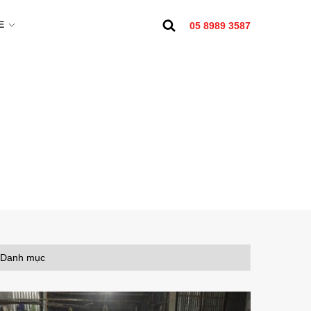
E
05 8989 3587