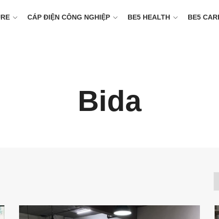
URE
CÁP ĐIỆN CÔNG NGHIỆP
BE5 HEALTH
BE5 CAR
Bida