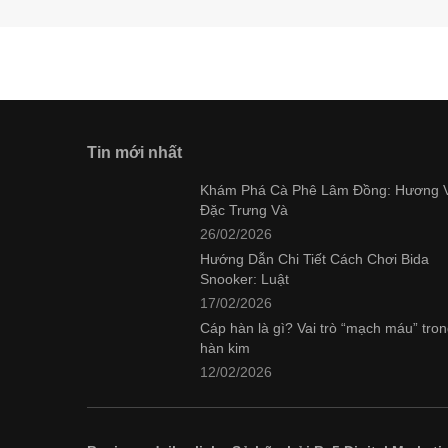
Tin mới nhất
Khám Phá Cà Phê Lâm Đồng: Hương V
Đặc Trưng Và
26/02/2026
Hướng Dẫn Chi Tiết Cách Chơi Bida
Snooker: Luật
17/02/2026
Cáp hàn là gì? Vai trò “mạch máu” tro
hàn kim
12/02/2026