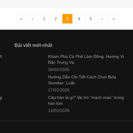
3
‹‹
‹
1
2
4
5
›
››
Bài viết mới nhất
ị
Khám Phá Cà Phê Lâm Đồng: Hương Vị
Đặc Trưng Và
26/02/2026
Hướng Dẫn Chi Tiết Cách Chơi Bida
Snooker: Luật
17/02/2026
ng
Cáp hàn là gì? Vai trò “mạch máu” trong
hàn kim
12/02/2026